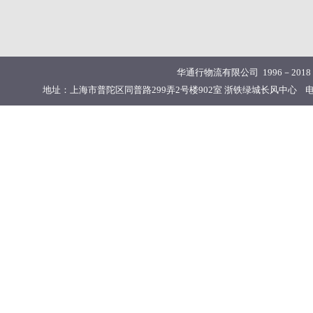
华通行物流有限公司 1996－201
地址：上海市普陀区同普路299弄2号楼902室 浙铁绿城长风中心 电话：02