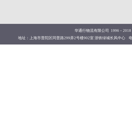
华通行物流有限公司 1996－201
地址：上海市普陀区同普路299弄2号楼902室 浙铁绿城长风中心 电话：02