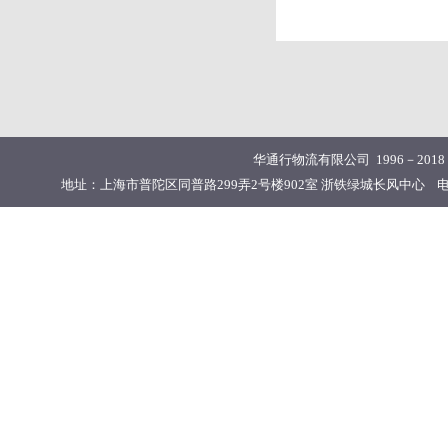
华通行物流有限公司 1996－201
地址：上海市普陀区同普路299弄2号楼902室 浙铁绿城长风中心 电话：02